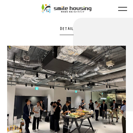
TOP
DETAIL
CONCEPT
ASOLIE
WORKS
COLUMN
COMPANY
FAQ
CONTACT