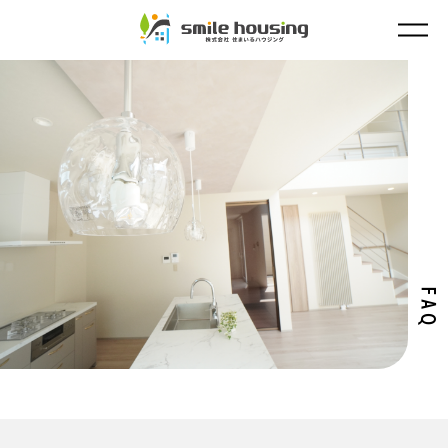
TOP
CONCEPT
ASOLIE
WORKS
COLUMN
FAQ
COMPANY
FAQ
CONTACT